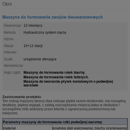
Opis
Maszyna do formowania zwojów dwuwarstwowych
Gwarancja:
12 miesięcy
Metoda
Hydrauliczny system cięcia
cięcia:
Stacje
10+12 stacji
rolkowe:
Szafa
urządzenie sterujące
sterownicza:
Maszyny do formowania rolek blachy
High Light:
,
Maszyna do formowania rolek falistych
,
Maszyna do tworzenia płytek metalowych o podwójnej
warstwie
Zastosowanie produktu
Ten rodzaj maszyny tworzy dwa rodzaje płytek razem doskonale, ma rozsądną
strukturę, piękny wygląd, z zaletą oszczędzania miejsca,łatwy w obsłudze i
szczególnie mile widziany przez klienta z ograniczoną powierzchnią lub
miejscem.
Parametry maszyny do formowania rolki podwójnej warstwy
materiał
powłoka stali walcowanej, blachy ocynkowanej