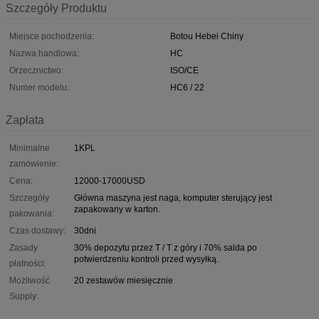
Szczegóły Produktu
Miejsce pochodzenia:
Botou Hebei Chiny
Nazwa handlowa:
HC
Orzecznictwo:
ISO/CE
Numer modelu:
HC6 / 22
Zapłata
Minimalne
1KPL
zamówienie:
Cena:
12000-17000USD
Szczegóły
Główna maszyna jest naga, komputer sterujący jest
zapakowany w karton.
pakowania:
Czas dostawy:
30dni
Zasady
30% depozytu przez T / T z góry i 70% salda po
potwierdzeniu kontroli przed wysyłką.
płatności:
Możliwość
20 zestawów miesięcznie
Supply: