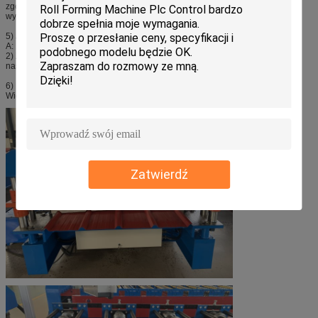
zgodna z ISO9001. Każda maszyna musi przejść testy przed pakowaniem do
wysyłki.
5) Jak mogę ci zaufać, że maszyny są testowane przed wysyłką?
A: 1) Nagrywamy testy wideo dla twojej referencji.
2) Zapraszamy do odwiedzenia nas i testowania maszyny przez siebie w
naszej fabryce.
6) P: Czy sprzedajecie tylko standardowe maszyny?
Większość maszyn jest wykonywana na zamówienie.
Zatwierdź