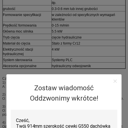
itp.
grubość
0.3-0.6 mm lub innej grubości
Formowanie specyfikacji
w zależności od specyficznych wymagań
klientów
Prędkość formowania
0-15 m/min
Główna moc silnika
5.5 kW
Tryb cięcia
cięcie hydrauliczne
Materiał do cięcia
Stalo z formy Cr12
Elektryczność stacji
4 kW
hydraulicznej
System sterowania
Systemy PLC
Akcesoria opcjonalne
hydrauliczny odwojownik
Częste pytania
1) P: Czy jesteś producentem lub firmą handlową?
Zostaw wiadomość
A: Jesteśmy producentami.
2) P: Czy zapewniacie instalację i szkolenia za granicą?
Oddzwonimy wkrótce!
O: Usługi instalacji maszyn i szkolenia pracowników za granicą są opcjonalne.
3) P: Jak wygląda wsparcie posprzedażne?
O: Udzielamy wsparcia technicznego w sieci, a także usług zagranicznych
przez wykwalifikowanych techników.
4) P: Jak działa pańska fabryka w zakresie kontroli jakości?
Odpowiedź: Nie ma tolerancji w zakresie kontroli jakości. Kontrola jakości jest