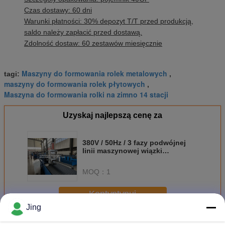
Czas dostawy: 60 dni
Warunki płatności: 30% depozyt T/T przed produkcją,
saldo należy zapłacić przed dostawą.
Zdolność dostaw: 60 zestawów miesięcznie
Maszyny do formowania rolek metalowych
tagi:
,
maszyny do formowania rolek płytowych
,
Maszyna do formowania rolki na zimno 14 stacji
Uzyskaj najlepszą cenę za
380V / 50Hz / 3 fazy podwójnej
linii maszynowej wiązki
zamykającej C dla grubości 1,5-2
mm
MOQ：
1
Kontyntynuj
Jing
Zimny Rolka Maszyna do formowania
Jeszcze