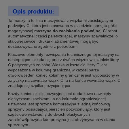
Opis produktu:
Ta maszyna to linia maszynowa z wiązkami zaciskującymi
podwójny C, która jest stosowana w dziedzinie sprzętu półki
magazynowej.
maszyna do zaciskania podwójnej C
i robot
automatycznej części paletyzującej, maszyny spawalniczej o
stalowej cewce i drukarki atramentowej mogą być
dostosowywane zgodnie z potrzebami.
Kluczowe elementy rozwiązania technicznego tej maszyny są
następujące: składa się ona z dwóch wiązek w kształcie litery
C połączonych ze sobą.Wiązka w kształcie litery C jest
wyposażona w kolumnę graniczną w każdej parze
otworówJeden koniec kolumny granicznej jest wyposażony w
zatyczkę na zewnątrz wiązki C, a na końcu wewnątrz wiązki C
znajduje się szpilka pozycjonująca.
Każdy koniec szpilki pozycyjnej jest dodatkowo nawinięty
elastycznymi zaciskami, a na kolumnie ograniczającej
ustawiona jest sprężyna kompresyjna,z jedną końcówką
sprężyny posiadającą pierścień pozycjonujący, który jest
częściowo wstawiony do dwóch elastycznych
zaciskówSprężyna kompresyjna jest utrzymywana w stanie
sprężonym.