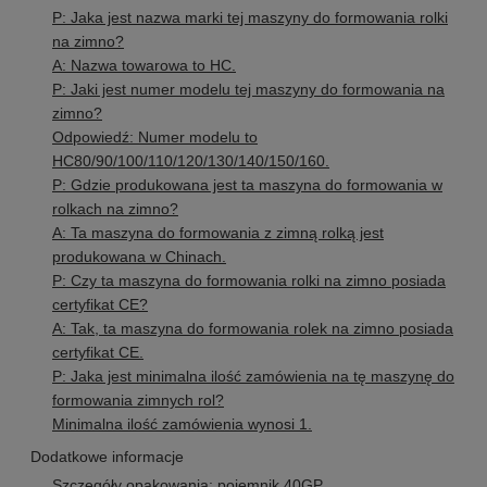
P: Jaka jest nazwa marki tej maszyny do formowania rolki
na zimno?
A: Nazwa towarowa to HC.
P: Jaki jest numer modelu tej maszyny do formowania na
zimno?
Odpowiedź: Numer modelu to
HC80/90/100/110/120/130/140/150/160.
P: Gdzie produkowana jest ta maszyna do formowania w
rolkach na zimno?
A: Ta maszyna do formowania z zimną rolką jest
produkowana w Chinach.
P: Czy ta maszyna do formowania rolki na zimno posiada
certyfikat CE?
A: Tak, ta maszyna do formowania rolek na zimno posiada
certyfikat CE.
P: Jaka jest minimalna ilość zamówienia na tę maszynę do
formowania zimnych rol?
Minimalna ilość zamówienia wynosi 1.
Dodatkowe informacje
Szczegóły opakowania: pojemnik 40GP