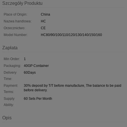
Szczegóły Produktu
Place of Origin:
China
Nazwa handlowa:
HC
Orzecznictwo:
CE
Model Number:
HC80/90/100/110/120/130/140/150/160
Zapłata
Min Order:
1
Packaging:
40GP Container
Delivery
60Days
Time:
Payment
30% deposit by T/T before manufacture, The balance to be paid
before delivery.
Terms:
Supply
60 Sets Per Month
Ability:
Opis