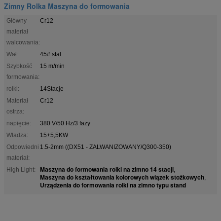
Zimny Rolka Maszyna do formowania
Główny
Cr12
materiał
walcowania:
Wał:
45# stal
Szybkość
15 m/min
formowania:
rolki:
14Stacje
Materiał
Cr12
ostrza:
napięcie:
380 V/50 Hz/3 fazy
Władza:
15+5,5KW
Odpowiedni
1.5-2mm ((DX51 - ZALWANIZOWANY/Q300-350)
materiał:
Maszyna do formowania rolki na zimno 14 stacji
High Light:
,
Maszyna do kształtowania kolorowych wiązek stożkowych
,
Urządzenia do formowania rolki na zimno typu stand