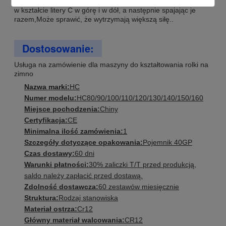
wiązką w kształcie litery C. Wymieniając otwory dwóch wiązek
w kształcie litery C w górę i w dół, a następnie spajając je
razem,Może sprawić, że wytrzymają większą siłę..
Dostosowanie:
Usługa na zamówienie dla maszyny do kształtowania rolki na
zimno
Nazwa marki:
HC
Numer modelu:
HC80/90/100/110/120/130/140/150/160
Miejsce pochodzenia:
Chiny
Certyfikacja:
CE
Minimalna ilość zamówienia:
1
Szczegóły dotyczące opakowania:
Pojemnik 40GP
Czas dostawy:
60 dni
Warunki płatności:
30% zaliczki T/T przed produkcją,
saldo należy zapłacić przed dostawą.
Zdolność dostawcza:
60 zestawów miesięcznie
Struktura:
Rodzaj stanowiska
Materiał ostrza:
Cr12
Główny materiał walcowania:
CR12