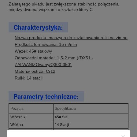
Zaletą tego układu jest zwiększona stabilność połączenia
między dwoma wiązkami o kształcie litery C.
Charakterystyka:
Nazwa produktu: maszyna do kształtowania rolki na zimno
Prędkość formowania: 15 m/min
Węzeł: 45# stalowy
Odpowiedni materiał: 1,5-2 mm ((DX51 -
ZALWANIZOwany/Q300-350)
Materiał ostrza: Cr12
Rulki: 14 stacji
Parametry techniczne:
Pozycja
Specyfikacja
Włócznik
45# Stal
Włókna
14 Stacji
Materiał ostrza
Cr12