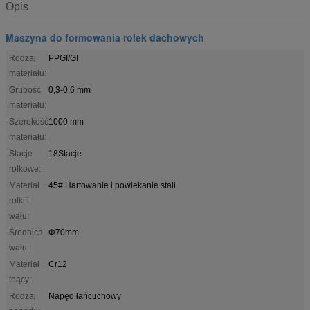
Opis
Maszyna do formowania rolek dachowych
Rodzaj
PPGI/GI
materiału:
Grubość
0,3-0,6 mm
materiału:
Szerokość
1000 mm
materiału:
Stacje
18Stacje
rolkowe:
Materiał
45# Hartowanie i powlekanie stali
rolki i
wału:
Średnica
Φ70mm
wału:
Materiał
Cr12
tnący:
Rodzaj
Napęd łańcuchowy