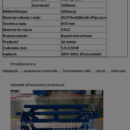
Szerokość
1000
mm
Włókno
Stacja
s
1
8/
Stacje
Materiał rolkowy i wału
45#
S
Teel
Q
Wyniki i
P
łączące
Średnica wału
Φ70 mm
Materiał do cięcia
CR12
Rodzaj napędu
Napęd łańcuchowy
Prędkość
18 m/min
Całkowita moc
5.5+
5.5
KW
napięcie
380V 50Hz
3
P
szczeniaki
Przepływ pracy
Odwijanie → podawanie materiału → formowanie rolki → cięcie → zbieranie
Składnik &
Parametry techniczne