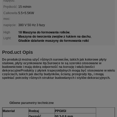
napędu:
Prędkość:
15 m/min
Całkowita
5.5+5.5KW
moc:
napięcie:
380 V 50 Hz 3 fazy
18 Maszyna do formowania rolków
High
,
Maszyna do tworzenia zwojów z łukiem na dachu
,
Light:
Gładkie działanie maszyny do formowania rolki
Prod.
uct Opis
Do produkcji można użyć różnych surowców, takich jak kolorowe płyty
stalowe, płyty ocynkowane itp.Surowce te są szeroko stosowane w
budownictwie i mają dobrą odporność na korozję i właściwości
dekoracyjneProdukty z płytek trapezoidalnych mogą być stosowane w wielu
częściach, takich jak dachy budynków, ściany, przegrody itp., i mogą
spełniać potrzeby różnych struktur budowlanych i stylów dekoracyjnych.
Główne parametry techniczne
Materiał
Rodzaj
PPGI/GI
Gęstość
00,3-0,6 mm