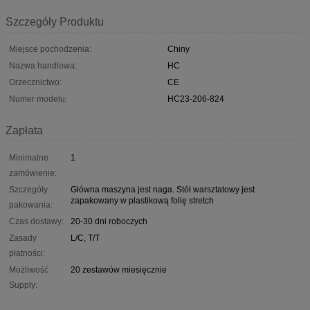
Szczegóły Produktu
Miejsce pochodzenia:
Chiny
Nazwa handlowa:
HC
Orzecznictwo:
CE
Numer modelu:
HC23-206-824
Zapłata
Minimalne
1
zamówienie:
Szczegóły
Główna maszyna jest naga. Stół warsztatowy jest
zapakowany w plastikową folię stretch
pakowania:
Czas dostawy:
20-30 dni roboczych
Zasady
L/C, T/T
płatności:
Możliwość
20 zestawów miesięcznie
Supply: