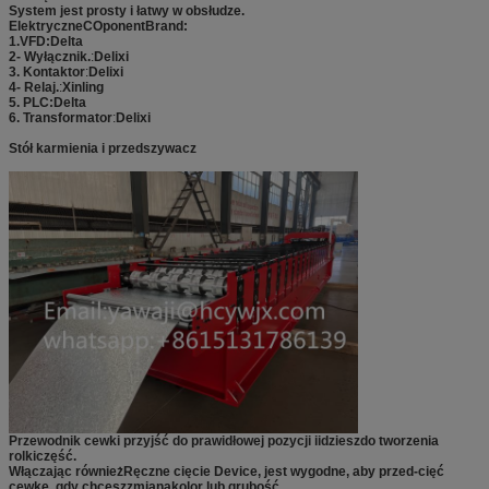
System jest prosty i łatwy w obsłudze.
Elektryczne
C
Oponent
B
rand
:
1.
VFD:
Delta
2- Wyłącznik.
:
Delixi
3. Kontaktor
:
Delixi
4- Relaj.
:
Xinling
5. PLC
:
Delta
6. Transformator
:
Delixi
Stół karmienia i przedszywacz
Przewodnik cewki przyjść do prawidłowej pozycji i
idziesz
do tworzenia
rolki
część
.
Włączając również
Ręczne cięcie D
evice, jest wygodne, aby przed-cięć
cewkę, gdy chcesz
zmiana
kolor lub grubość
.