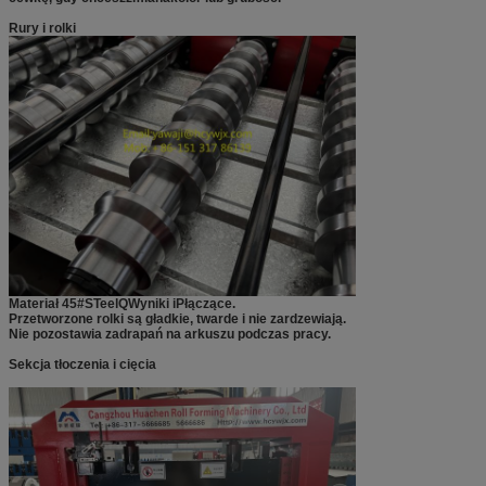
Rury i rolki
Materiał 45#
S
Teel
Q
Wyniki i
P
łączące
.
Przetworzone rolki są gładkie, twarde i nie zardzewiają.
Nie pozostawia zadrapań na arkuszu podczas pracy.
Sekcja tłoczenia i cięcia