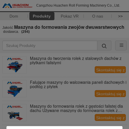
Cangzhou Huachen Roll Forming Machinery Co., Ltd.
Dom
Produkty
Pokaz VR
O nas
>>
Maszyna do formowania zwojów dwuwarstwowych
Jakość
dostawca.
(294)
Maszyna do tworzenia rolek z stalowych dachów z
płytkami falistymi
Skontaktuj się z
nami
Falujące maszyny do walcowania paneli dachowych i
podłóg z płytek
Skontaktuj się z
nami
Maszyny do formowania rolek z gęstości falistej dla
dachu Używane maszyny do formowania rolek z
gęstości falistej do stosowania w blachach
Skontaktuj się z
dachowych i płytkach podłogowych
nami