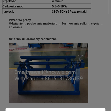
Prędkość
4 m/min
Całkowita moc
5.5+
5.5
KW
napięcie
380V 50Hz
3
P
szczeniaki
Przepływ pracy
Odwijanie → podawanie materiału → formowanie rolki → cięcie →
zbieranie
Składnik &
Parametry techniczne
Ta część służy do podtrzymania cewki.