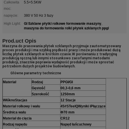
Całkowita
5.5+5.5KW
moc:
napięcie:
380 V 50 Hz 3 fazy
GI Szklane płytki rolkowe formowanie maszyny
High Light:
,
maszyna do formowania rolki płytek szklanych ppgi
Prod.
uct Opis
Maszyna do prasowania płytek szklanych przyjmuje zautomatyzowany
proces produkcji i ma szybką prędkość pracy i może produkować dużą
liczbę płytek szklanych w krótkim czasie.W porównaniu z tradycyjną
produkcją ręczną lub innymi stosunkowo zacofanymi metodami
produkcji, znacznie poprawia wydajność produkcji i może sprostać
potrzebom dużych projektów budowlanych.
Główne parametry techniczne
Materiał
Rodzaj
PPGI/GI
Gęstość
00,3-0,6 mm
Szerokość
1250
mm
Włókno
Stacja
s
12 Stacje
Materiał rolkowy i wału
45#
S
Teel
Q
Wyniki i
P
łączące
Średnica wału
Φ70 mm
Materiał do cięcia
CR12
Rodzaj napędu
Napęd łańcuchowy