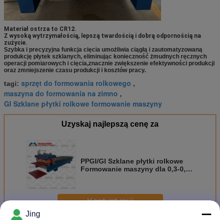
Materiał ostrza to CR12.
Z wysoką wytrzymałością, lepszą twardością i dobrą odpornością na
zużycie.
Szybka i precyzyjna funkcja cięcia umożliwia ciągłą i zautomatyzowaną
produkcję płytek szklanych, eliminując konieczność żmudnych ręcznych
operacji pomiarowych i cięcia,znacznie zwiększenie efektywności produkcji
oraz zmniejszenie czasu produkcji i kosztów pracy.
sprzęt do formowania rolkowego
tagi:
,
maszyna do formowania na zimno
,
GI Szklane płytki rolkowe formowanie maszyny
Uzyskaj najlepszą cenę za
PPGI/GI Szklane płytki rolkowe
Formowanie maszyny dla 0,3-0,6
mm
Kontyntynuj
Jing