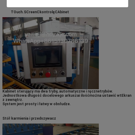
T
Ouch.
S
Creen
C
kontrolę
C
Abinet
Kabinet sterujący ma dwa tryby, automatyczne i ręczne
trybów.
Jednostkowa długość docelowego arkusza
i ilość
można ustawić w
t
Ekran
z zewnątrz.
System jest prosty i łatwy w obsłudze.
Stół karmienia i przedszywacz