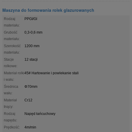
Maszyna do formowania rolek glazurowanych
Rodzaj
PPGI/GI
materiału:
Grubość
0,3-0,6 mm
materiału:
Szerokość
1200 mm
materiału:
Stacje
12 stacji
rolkowe:
Materiał rolki
45# Hartowanie i powlekanie stali
i wału:
Średnica
Φ70mm
wału:
Materiał
Cr12
tnący:
Rodzaj
Napęd łańcuchowy
napędu:
Prędkość:
4m/min