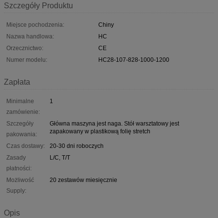
Szczegóły Produktu
Miejsce pochodzenia:
Chiny
Nazwa handlowa:
HC
Orzecznictwo:
CE
Numer modelu:
HC28-107-828-1000-1200
Zapłata
Minimalne
1
zamówienie:
Szczegóły
Główna maszyna jest naga. Stół warsztatowy jest
zapakowany w plastikową folię stretch
pakowania:
Czas dostawy:
20-30 dni roboczych
Zasady
L/C, T/T
płatności:
Możliwość
20 zestawów miesięcznie
Supply:
Opis